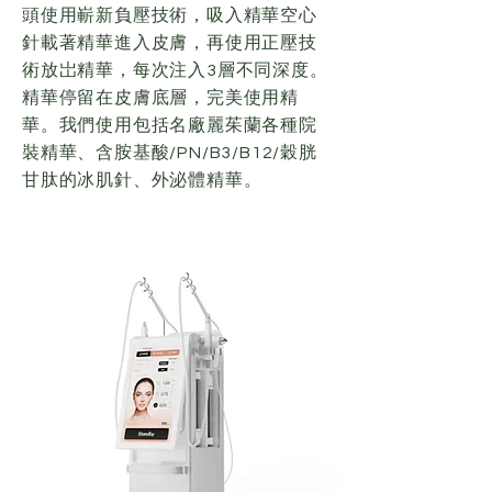
頭使用嶄新負壓技術，吸入精華空心
針載著精華進入皮膚，再使用正壓技
術放岀精華，每次注入3層不同深度。
精華停留在皮膚底層，完美使用精
華。我們使用包括名廠麗茱蘭各種院
裝精華、含胺基酸/PN/B3/B12/穀胱
甘肽的冰肌針、外泌體精華。