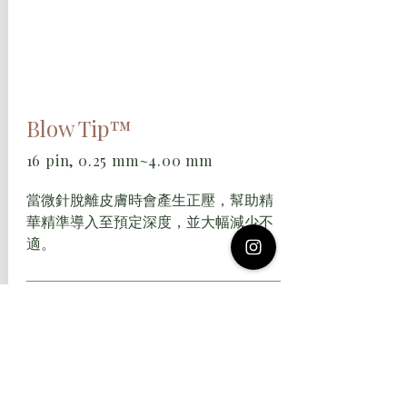
Blow Tip™
16 pin, 0.25 mm~4.00 mm
當微針脫離皮膚時會產生正壓，幫助精
華精準導入至預定深度，並大幅減少不
適。